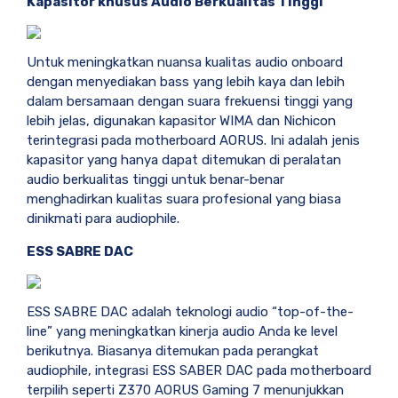
Kapasitor khusus Audio Berkualitas Tinggi
Untuk meningkatkan nuansa kualitas audio onboard
dengan menyediakan bass yang lebih kaya dan lebih
dalam bersamaan dengan suara frekuensi tinggi yang
lebih jelas, digunakan kapasitor WIMA dan Nichicon
terintegrasi pada motherboard AORUS. Ini adalah jenis
kapasitor yang hanya dapat ditemukan di peralatan
audio berkualitas tinggi untuk benar-benar
menghadirkan kualitas suara profesional yang biasa
dinikmati para audiophile.
ESS SABRE DAC
ESS SABRE DAC adalah teknologi audio “top-of-the-
line” yang meningkatkan kinerja audio Anda ke level
berikutnya. Biasanya ditemukan pada perangkat
audiophile, integrasi ESS SABER DAC pada motherboard
terpilih seperti Z370 AORUS Gaming 7 menunjukkan