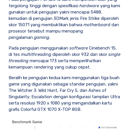
tergolong tinggi dengan spesifikasi
hardware
yang kami
gunakan untuk pengujian yakni mencapai 5488,
kemudian di pengujian 3DMark jenis Fire Strike diperoleh
skor 15071 yang membuktikan bahwa
motherboard
dan
prosesor tersebut mampu menopang
pengalaman
gaming
.
Pada pengujian menggunakan
software
Cinebench 15,
di tes
multithreading
diperoleh skor 932 dan skor
single
threading
mencapai 173 serta memperlihatkan
kemampuan
rendering
yang cukup cepat.
Beralih ke pengujian kedua kami menggunakan tiga buah
game yang digunakan sebagai standar pengujian, yakni
The Witcher 3: Wild Hunt, Far Cry 5, dan Ashes of
Singularity: Escalation dengan konfigurasi tampilan Ultra
serta resolusi 1920 x 1080 yang mengandalkan kartu
grafis Colorful GTX 1070 X-TOP 8GB.