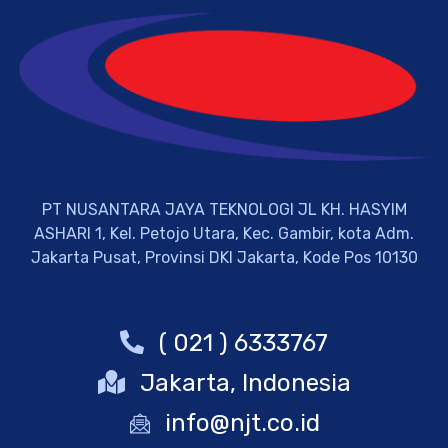
PT NUSANTARA JAYA TEKNOLOGI JL KH. HASYIM
ASHARI 1, Kel. Petojo Utara, Kec. Gambir, kota Adm.
Jakarta Pusat, Provinsi DKI Jakarta, Kode Pos 10130
( 021 ) 6333767
Jakarta, Indonesia
info@njt.co.id