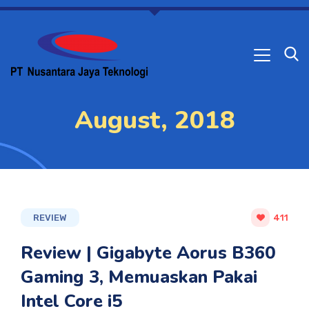
August, 2018
REVIEW
411
Review | Gigabyte Aorus B360
Gaming 3, Memuaskan Pakai
Intel Core i5