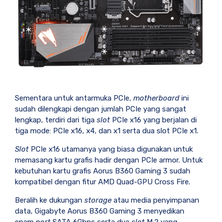
Sementara untuk antarmuka PCIe,
motherboard
ini
sudah dilengkapi dengan jumlah PCIe yang sangat
lengkap, terdiri dari tiga
slot
PCIe x16 yang berjalan di
tiga mode: PCIe x16, x4, dan x1 serta dua slot PCIe x1.
Slot
PCIe x16 utamanya yang biasa digunakan untuk
memasang kartu grafis hadir dengan PCIe armor. Untuk
kebutuhan kartu grafis Aorus B360 Gaming 3 sudah
kompatibel dengan fitur AMD Quad-GPU Cross Fire.
Beralih ke dukungan
storage
atau media penyimpanan
data, Gigabyte Aorus B360 Gaming 3 menyedikan