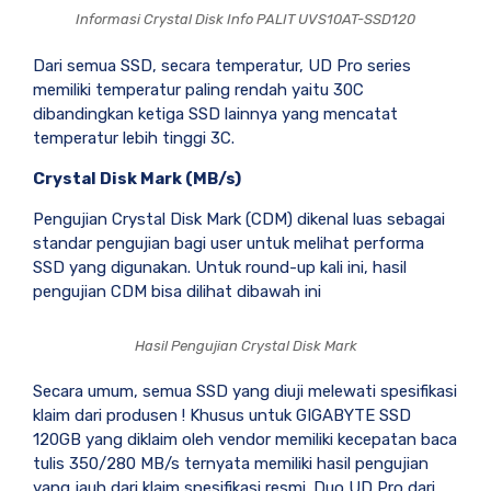
Informasi Crystal Disk Info PALIT UVS10AT-SSD120
Dari semua SSD, secara temperatur, UD Pro series
memiliki temperatur paling rendah yaitu 30C
dibandingkan ketiga SSD lainnya yang mencatat
temperatur lebih tinggi 3C.
Crystal Disk Mark (MB/s)
Pengujian Crystal Disk Mark (CDM) dikenal luas sebagai
standar pengujian bagi user untuk melihat performa
SSD yang digunakan. Untuk round-up kali ini, hasil
pengujian CDM bisa dilihat dibawah ini
Hasil Pengujian Crystal Disk Mark
Secara umum, semua SSD yang diuji melewati spesifikasi
klaim dari produsen ! Khusus untuk GIGABYTE SSD
120GB yang diklaim oleh vendor memiliki kecepatan baca
tulis 350/280 MB/s ternyata memiliki hasil pengujian
yang jauh dari klaim spesifikasi resmi. Duo UD Pro dari