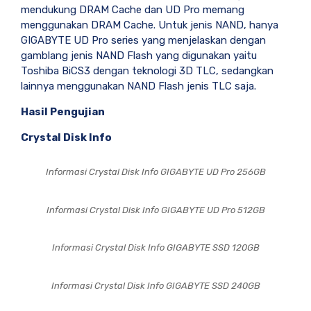
mendukung DRAM Cache dan UD Pro memang
menggunakan DRAM Cache. Untuk jenis NAND, hanya
GIGABYTE UD Pro series yang menjelaskan dengan
gamblang jenis NAND Flash yang digunakan yaitu
Toshiba BiCS3 dengan teknologi 3D TLC, sedangkan
lainnya menggunakan NAND Flash jenis TLC saja.
Hasil Pengujian
Crystal Disk Info
Informasi Crystal Disk Info GIGABYTE UD Pro 256GB
Informasi Crystal Disk Info GIGABYTE UD Pro 512GB
Informasi Crystal Disk Info GIGABYTE SSD 120GB
Informasi Crystal Disk Info GIGABYTE SSD 240GB