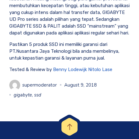
membutuhkan kecepatan tinggi, atau kebutuhan aplikasi
yang cukup intens dalam hal transfer data, GIGABYTE
UD Pro series adalah pilihan yang tepat. Sedangkan
GIGABYTE SSD & PALIT adalah SSD “mainstream” yang
dapat digunakan pada aplikasi aplikasi regular sehari hari.
Pastikan 5 produk SSD ini memiliki garansi dari
PT.Nusantara Jaya Teknologi bila anda membelinya,
untuk kepastian garansi & layanan purna jual.
Tested & Review by
Benny Lodewijk Nitolo Lase
supermoderator
August 9, 2018
gigabyte
,
ssd