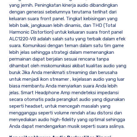
yang jernih. Peningkatan kinerja audio dibandingkan
dengan generasi sebelumnya terutama terlihat dari
keluaran suara front panel. Tingkat kebisingan yang
lebih baik, jangkauan lebih dinamis, dan THD (Total
Harmonic Distortion) untuk keluaran suara front panel
ALC1220-VB adalah salah satu yang terbaik dalam efek
suara. Komunikasi dengan teman dalam satu tim game
lebih jelas sehingga strategi dalam memenangkan
permainan dapat berjalan sesuai rencana tanpa
dihambat oleh miskomunikasi akibat kualitas audio yang
buruk Jika Anda menikmati streaming dan berusaha
untuk menjadi ikon streamer , kejelasan audio yang luar
biasa membantu Anda menyiarkan suara Anda lebih
jelas. Smart Headphone Amp mendeteksi impedansi
secara otomatis pada perangkat audio yang digunakan
seperti headset, untuk mencegah masalah yang
mengganggu seperti volume rendah atau distorsi dan
menyediakan audio high-fidelity yang optimal sehingga
Anda dapat mendengarkan musik seperti suara aslinya.