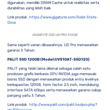
digunakan, memiliki DRAM Cache untuk realibitas serta
durabilitas yang lebih baik.
Link produk :
https://www.gigabyte.com/Solid-State-
Drive
GIGABYTE SSD UD PRO 512GB
Sama seperti varian dibawahnya, UD Pro menawarkan
garansi 3 Tahun.
PALIT SSD 120GB (Model:UVS10AT-SSD120)
PALIT yang telah lama dikenal sebagai salah satu
produsen grafis berbasis GPU NVIDIA juga memasuki
bisnis SSD dengan menawarkan produk entry levelnya
berkapasitas 120GB, form factor 2.5 inch, mendukung
interface SATA 6Gbps serta menawarkan garansi cukup
panjang yaitu 3 Tahun.
Link produk :
http://www.palit.com/palit/ssdpro.php?