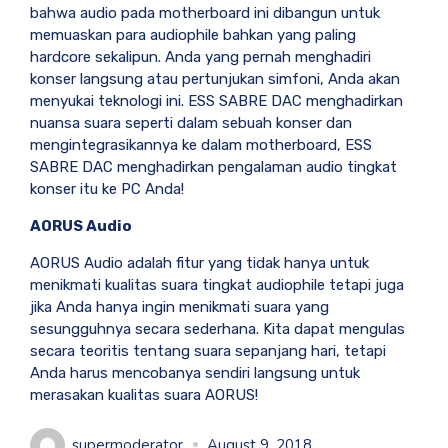
bahwa audio pada motherboard ini dibangun untuk
memuaskan para audiophile bahkan yang paling
hardcore sekalipun. Anda yang pernah menghadiri
konser langsung atau pertunjukan simfoni, Anda akan
menyukai teknologi ini. ESS SABRE DAC menghadirkan
nuansa suara seperti dalam sebuah konser dan
mengintegrasikannya ke dalam motherboard, ESS
SABRE DAC menghadirkan pengalaman audio tingkat
konser itu ke PC Anda!
AORUS Audio
AORUS Audio adalah fitur yang tidak hanya untuk
menikmati kualitas suara tingkat audiophile tetapi juga
jika Anda hanya ingin menikmati suara yang
sesungguhnya secara sederhana. Kita dapat mengulas
secara teoritis tentang suara sepanjang hari, tetapi
Anda harus mencobanya sendiri langsung untuk
merasakan kualitas suara AORUS!
supermoderator
August 9, 2018