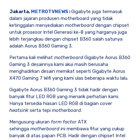
Jakarta,
METROTVNEWS
:
Gigabyte juga termasuk
dalam jajaran produsen motherboard yang tidak
ketinggalan menyediakan
motherboard
dengan chipset
untuk prosesor Intel Generasi ke-8 yang harganya juga
lebih terjangkau dengan chipset B360 salah satunya
adalah Aorus B360 Gaming 3.
Pertama kali melihat
motherboard
Gigabyte Aorus B360
Gaming 3 desainnya kami akui masih berusaha
menghadirkan desain memikat seperti Gigabyte Aorus
X470 Gaming 7 Wifi yang kami ulas beberapa waktu lalu.
Gigabyte Aorus B360 Gaming 3 tidak hadir dengan
banyak fitur LED RGB yang menarik perhatian kami.
Hanya tersedia hiasan LED RGB di bagian
cover
heatsink
serta tepi
motherboard
.
Mengusung ukuran
form factor
ATX
sehingga
motherboard
ini membawa fitur yang cukup
banyak di atas papan PCB. Hadir dengan chipset Intel