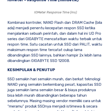
IOMeter Response Time (ms)
Kombinasi kontroler, NAND Flash dan DRAM Cache (bila
ada) menjadi penentu kecepatan respon SSD ketika
menjalankan sebuah perintah, dan dalam hal ini UD Pro
series dari GIGABYTE mencatatkan waktu terbaik untuk
respon time. Satu cacatan untuk SSD dari PALIT, waktu
maksimum respon time tercatat cukup lama
dibandingkan SSD lainnya, bahkan hampir 2x lebih lama
dibandingkan GIGABYTE SSD 120GB.
KESIMPULAN & PENUTUP
SSD semakin hari semakin murah, dan berkat teknologi
NAND yang semakin berkembang pesat, kapasitas SSD
juga semakin lama semakin besar & biaya produknya
bisa lebih murah dibandingkan beberapa tahun
sebelumnya. Masing masing vendor memiliki cara untuk
“meramu” produk SSDnya menjadi istimewa & secara