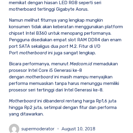
memikat dengan hiasan LED RGB seperti seri
motherboard tertinggi Gigabyte Aorus.
Namun melihat fiturnya yang lengkap mungkin
konsumen tidak akan keberatan menggunakan platform
chipset Intel B360 untuk menopang performanya.
Pengguna disediakan empat slot RAM DDR4 dan enam
port SATA sekaligus dua
port
M.2. Fitur di I/O
Port
motherboard
ini juga sangat lengkap.
Bicara performanya, menurut
Medcom
.
id
memadukan
prosesor Intel Core i5 Generasi ke-8
dengan
motherboard
ini masih mampu menyajikan
performa memuaskan tanpa harus menunggu memiliki
prosesor seri tertinggi dari Intel Generasi ke-8.
Motherboard
ini dibanderol rentang harga Rp1,6 juta
hingga Rp2 juta, setimpal dengan fitur dan performa
yang ditawarkan.
supermoderator
August 10, 2018