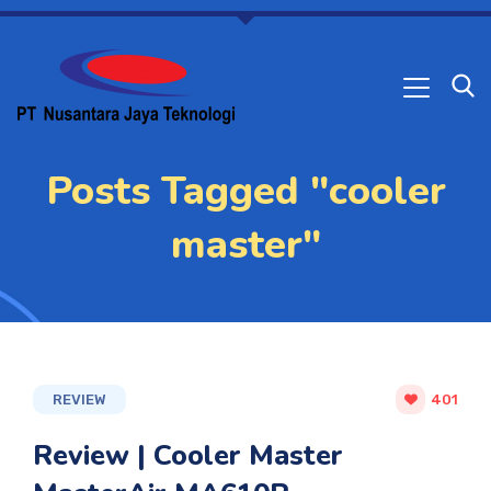
Posts Tagged "cooler
master"
REVIEW
401
Review | Cooler Master