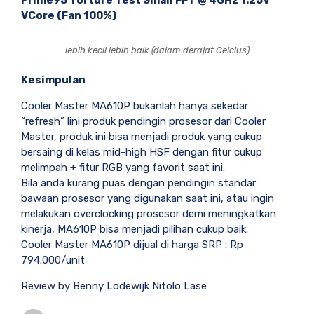
Prime95 Torture Test Small FFT @ 4GHz 1.25V
VCore (Fan 100%)
lebih kecil lebih baik (dalam derajat Celcius)
Kesimpulan
Cooler Master MA610P bukanlah hanya sekedar
“refresh” lini produk pendingin prosesor dari Cooler
Master, produk ini bisa menjadi produk yang cukup
bersaing di kelas mid-high HSF dengan fitur cukup
melimpah + fitur RGB yang favorit saat ini.
Bila anda kurang puas dengan pendingin standar
bawaan prosesor yang digunakan saat ini, atau ingin
melakukan overclocking prosesor demi meningkatkan
kinerja, MA610P bisa menjadi pilihan cukup baik.
Cooler Master MA610P dijual di harga SRP : Rp
794.000/unit
Review by Benny Lodewijk Nitolo Lase