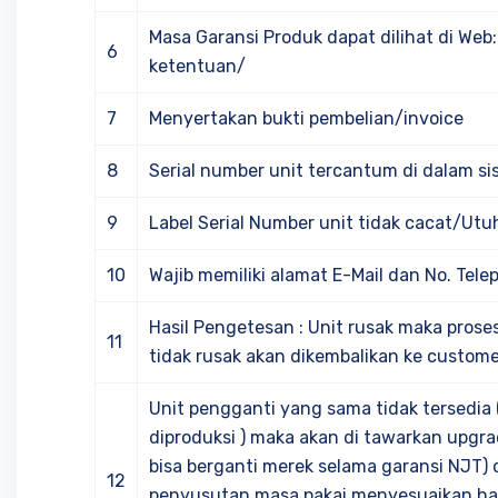
Masa Garansi Produk dapat dilihat di Web:
6
ketentuan/
7
Menyertakan bukti pembelian/invoice
8
Serial number unit tercantum di dalam s
9
Label Serial Number unit tidak cacat/Utu
10
Wajib memiliki alamat E-Mail dan No. Tel
Hasil Pengetesan : Unit rusak maka prose
11
tidak rusak akan dikembalikan ke custom
Unit pengganti yang sama tidak tersedia (
diproduksi ) maka akan di tawarkan upgrad
bisa berganti merek selama garansi NJT)
12
penyusutan masa pakai menyesuaikan har