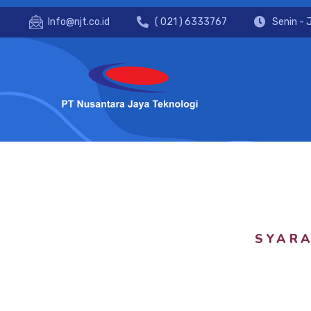
Info@njt.co.id
( 021 ) 6333767
Senin - 
SYAR