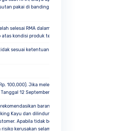
usutan pakai di bandingkan
elah selesai RMA dalam waktu 2
atas kondisi produk tersebut
tidak sesuai ketentuan yang
p. 100,000). Jika melebihi, biaya
i Tanggal 12 September 2024)
merekomendasikan barang Anda
ng Kayu dan dilindungi oleh
tomer. Apabila tidak bersedia
risiko kerusakan selama