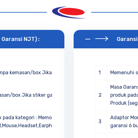
Garansi NJT) :
Garansi 
npa kemasan/box Jika stiker
1
Memenuhi s
Masa Garans
san/box Jika stiker garansi
2
produk pada
Produk (seg
x pada kategori : Memory
Adaptor Mon
3
el,Mouse,Headset,Earphone,Mouse
garansi 6 b