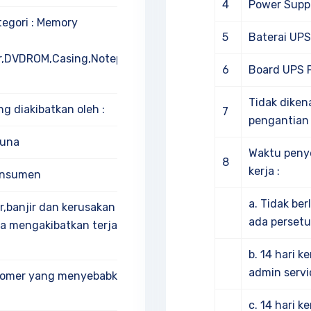
4
Power Suppl
tegori : Memory
5
Baterai UPS
r,DVDROM,Casing,Notepal,Wireless
6
Board UPS 
Tidak diken
g diakibatkan oleh :
7
pengantian
una
Waktu penye
8
kerja :
onsumen
a. Tidak be
anjir dan kerusakan akibat
ada persetu
gga mengakibatkan terjadinya
b. 14 hari k
admin servi
omer yang menyebabkan produk
c. 14 hari 