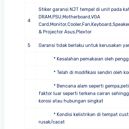
Stiker garansi NJT tempel di unit pada ka
DRAM,PSU,Motherboard,VGA
4
Card,Monitor,Cooler,Fan,Keyboard,Speake
& Projector Asus,Plextor
5
Garansi tidak berlaku untuk kerusakan yan
* Kesalahan pemakaian oleh pengg
* Telah di modifikasi sendiri oleh k
* Bencana alam seperti gempa,petir,b
faktor luar seperti terkena cairan sehin
korosi atau hubungan singkat
* Kondisi kelistrikan di tempat cust
rusak/cacat