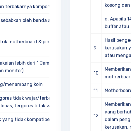
kosong dan
n terbakarnya komponen
d. Apabila 
babkan oleh benda asing di
buffer ata
Hasil penge
k motherboard & pin
9
kerusakan y
atau menga
an lebih dari 1 Jam (Terlihat
Memberikan 
n monitor)
10
motherboar
g/menambang koin
11
Motherboard
es tidak wajar/terbakar atau
Memberikan 
lepas, tergores tidak wajar
yang berhub
12
yang tidak kompatibel dengan
dalam penge
kerusakan,