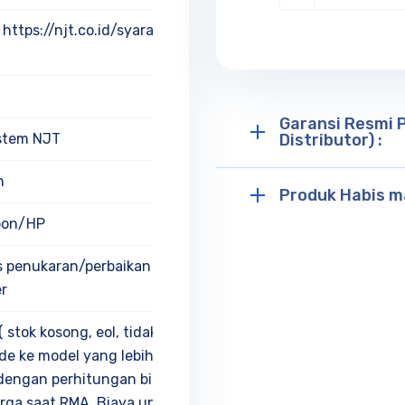
 https://njt.co.id/syarat-dan-
Garansi Resmi P
istem NJT
Distributor) :
h
Produk Habis ma
epon/HP
s penukaran/perbaikan dan unit
er
 stok kosong, eol, tidak
e ke model yang lebih tinggi (
 dengan perhitungan biaya
ga saat RMA, Biaya upgrade (